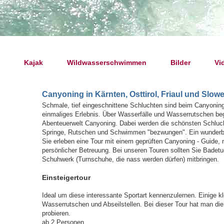
Kajak
Wildwasserschwimmen
Bilder
Vi
Canyoning in Kärnten, Osttirol, Friaul und Slow
Schmale, tief eingeschnittene Schluchten sind beim Canyoning
einmaliges Erlebnis. Über Wasserfälle und Wasserrutschen begl
Abenteuerwelt Canyoning. Dabei werden die schönsten Schluc
Springe, Rutschen und Schwimmen "bezwungen". Ein wunderbar
Sie erleben eine Tour mit einem geprüften Canyoning - Guide,
persönlicher Betreuung. Bei unseren Touren sollten Sie Badet
Schuhwerk (Turnschuhe, die nass werden dürfen) mitbringen.
Einsteigertour
Ideal um diese interessante Sportart kennenzulernen. Einige kl
Wasserrutschen und Abseilstellen. Bei dieser Tour hat man die
probieren.
ab 2 Personen